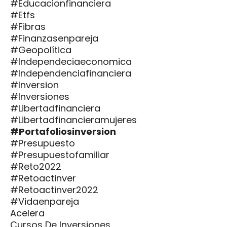
#educacionfinanciera
#etfs
#fibras
#finanzasenpareja
#geopolítica
#independeciaeconomica
#independenciafinanciera
#inversion
#inversiones
#libertadfinanciera
#libertadfinancieramujeres
#portafoliosinversion
#presupuesto
#presupuestofamiliar
#reto2022
#retoactinver
#retoactinver2022
#vidaenpareja
Acelera
Cursos De Inversiones