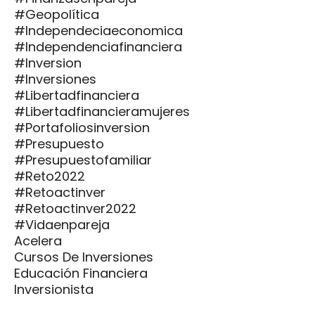
#geopolítica
#independeciaeconomica
#independenciafinanciera
#inversion
#inversiones
#libertadfinanciera
#libertadfinancieramujeres
#portafoliosinversion
#presupuesto
#presupuestofamiliar
#reto2022
#retoactinver
#retoactinver2022
#vidaenpareja
Acelera
Cursos De Inversiones
Educación Financiera
Inversionista