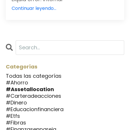
Continuar leyendo...
Categorías
Todas las categorías
#ahorro
#assetallocation
#carteradeacciones
#dinero
#educacionfinanciera
#etfs
#fibras
#finanzasenpareja