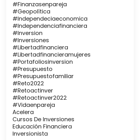
#finanzasenpareja
#geopolítica
#independeciaeconomica
#independenciafinanciera
#inversion
#inversiones
#libertadfinanciera
#libertadfinancieramujeres
#portafoliosinversion
#presupuesto
#presupuestofamiliar
#reto2022
#retoactinver
#retoactinver2022
#vidaenpareja
Acelera
Cursos De Inversiones
Educación Financiera
Inversionista