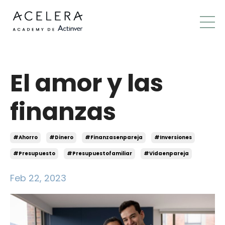
El amor y las
finanzas
#ahorro
#dinero
#finanzasenpareja
#inversiones
#presupuesto
#presupuestofamiliar
#vidaenpareja
Feb 22, 2023