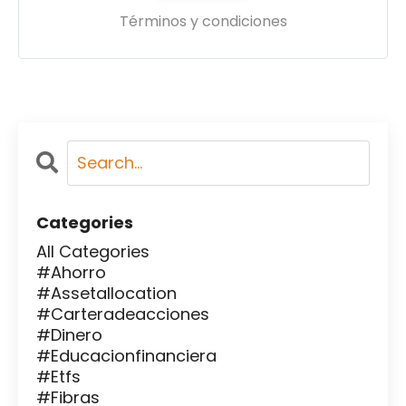
Términos y condiciones
Categories
All Categories
#ahorro
#assetallocation
#carteradeacciones
#dinero
#educacionfinanciera
#etfs
#fibras