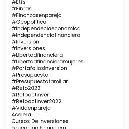
#etfs
#fibras
#finanzasenpareja
#geopolítica
#independeciaeconomica
#independenciafinanciera
#inversion
#inversiones
#libertadfinanciera
#libertadfinancieramujeres
#portafoliosinversion
#presupuesto
#presupuestofamiliar
#reto2022
#retoactinver
#retoactinver2022
#vidaenpareja
Acelera
Cursos De Inversiones
Educación Financiera